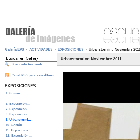
Galería EPS
ACTIVIDADES
EXPOSICIONES
Urbanstorming Noviembre 201
Urbanstorming Noviembre 2011
Búsqueda Avanzada
Canal RSS para este Álbum
EXPOSICIONES
1. Sesión...
...
6. Exposición ...
7. Exposición ...
8. Exposición ...
9. Urbanstormi...
10. Sesión...
11. Exposición ...
12. Exposición ...