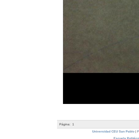
Página:
1
Universidad CEU San Pablo
|
F
Escuela Politécn