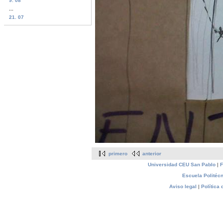
9. 08
...
21. 07
primero
anterior
Universidad CEU San Pablo
|
F
Escuela Politécn
Aviso legal
|
Política