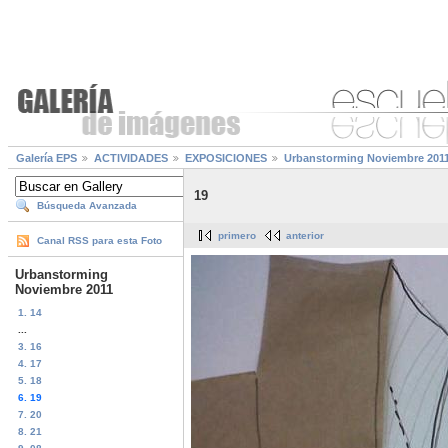
Galería EPS
ACTIVIDADES
EXPOSICIONES
Urbanstorming Noviembre 201
19
Búsqueda Avanzada
primero
anterior
Canal RSS para esta Foto
Urbanstorming
Noviembre 2011
1. 14
...
3. 16
4. 17
5. 18
6. 19
7. 20
8. 21