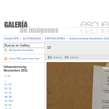
Galería EPS
ACTIVIDADES
EXPOSICIONES
Urbanstorming Noviembre 201
13
Búsqueda Avanzada
primero
anterior
Canal RSS para esta Foto
Urbanstorming
Noviembre 2011
1. 14
...
11. 10
12. 11
13. 12
14. 13
15. 001
16. 01