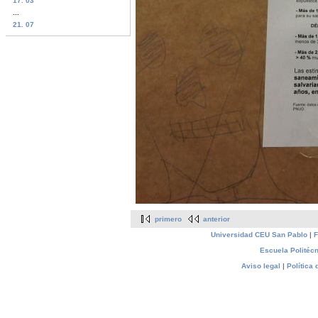
17. 03
...
21. 07
primero
anterior
Universidad CEU San Pablo
|
F
Escuela Politécn
Aviso legal
|
Política