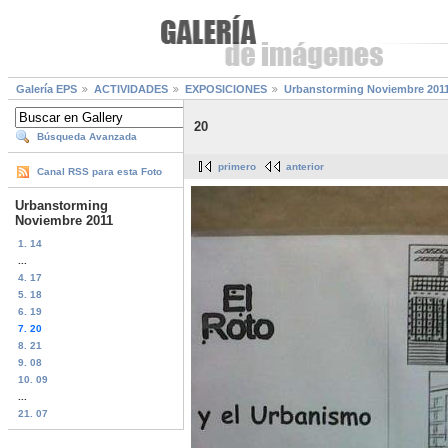
Galería EPS
ACTIVIDADES
EXPOSICIONES
Urbanstorming Noviembre 201
20
Búsqueda Avanzada
primero
anterior
Canal RSS para esta Foto
Urbanstorming
Noviembre 2011
1. 14
...
4. 17
5. 18
6. 19
7. 20
8. 21
9. 08
10. 09
...
21. 07