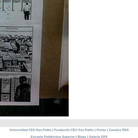
Universidad CEU San Pablo
|
Fundación CEU San Pablo
|
Visitar
|
Canales RSS
Escuela Politécnica Superior
|
Blogs
|
Galería EPS