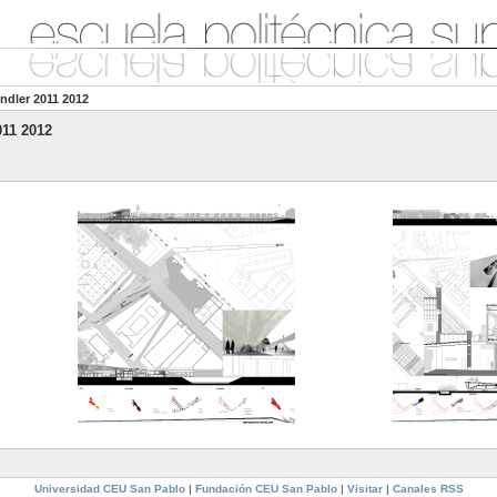
ndler 2011 2012
011 2012
Universidad CEU San Pablo
|
Fundación CEU San Pablo
|
Visitar
|
Canales RSS