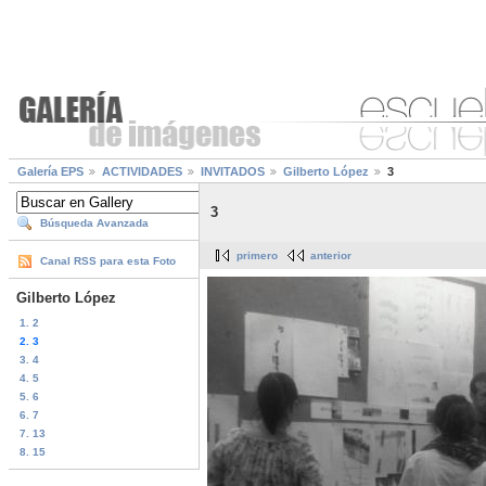
Galería EPS
ACTIVIDADES
INVITADOS
Gilberto López
3
3
Búsqueda Avanzada
primero
anterior
Canal RSS para esta Foto
Gilberto López
1. 2
2. 3
3. 4
4. 5
5. 6
6. 7
7. 13
8. 15