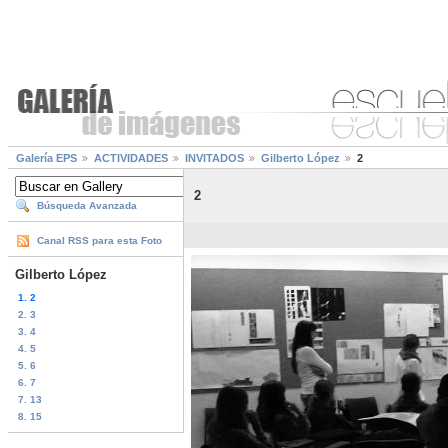
Galería EPS
ACTIVIDADES
INVITADOS
Gilberto López
2
2
Búsqueda Avanzada
Canal RSS para esta Foto
Gilberto López
1. 2
2. 3
3. 4
4. 5
5. 6
6. 7
7. 13
8. 15