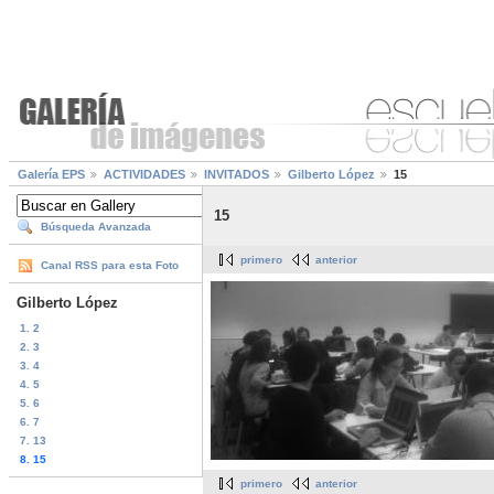
Galería EPS
ACTIVIDADES
INVITADOS
Gilberto López
15
15
Búsqueda Avanzada
primero
anterior
Canal RSS para esta Foto
Gilberto López
1. 2
2. 3
3. 4
4. 5
5. 6
6. 7
7. 13
8. 15
primero
anterior