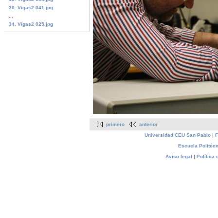
20. Vigas2 041.jpg
...
34. Vigas2 025.jpg
primero
anterior
Universidad CEU San Pablo
|
F
Escuela Politécn
Aviso legal
|
Política