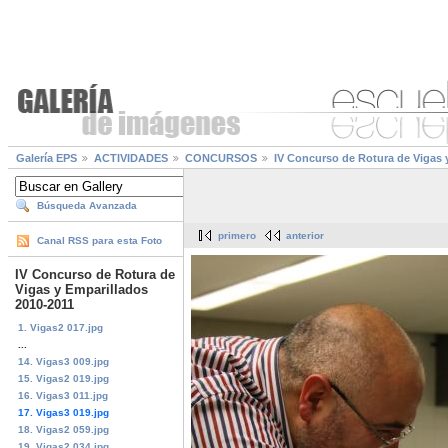
Galería EPS
ACTIVIDADES
CONCURSOS
IV Concurso de Rotura de Vigas 
Búsqueda Avanzada
primero
anterior
Canal RSS para esta Foto
IV Concurso de Rotura de
Vigas y Emparillados
2010-2011
1. Vigas2 017.jpg
...
14. Vigas3 009.jpg
15. Vigas2 019.jpg
16. Vigas3 011.jpg
17. Vigas3 019.jpg
18. Vigas2 059.jpg
19. Vigas2 034.jpg