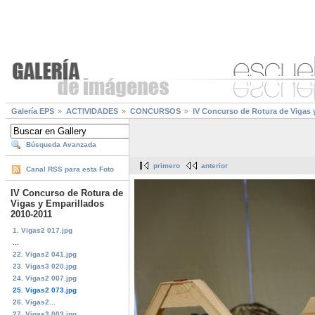
Galería EPS
ACTIVIDADES
CONCURSOS
IV Concurso de Rotura de Vigas 
Búsqueda Avanzada
primero
anterior
Canal RSS para esta Foto
IV Concurso de Rotura de
Vigas y Emparillados
2010-2011
1. Vigas2 017.jpg
...
22. Vigas2 041.jpg
23. Vigas3 020.jpg
24. Vigas2 007.jpg
25. Vigas2 073.jpg
26. Vigas2...
27. Vigas3 003.jpg