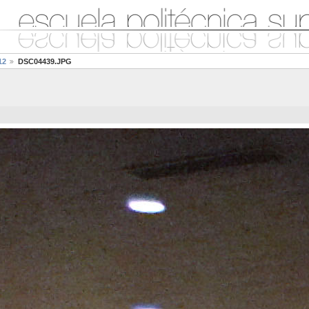
12
DSC04439.JPG