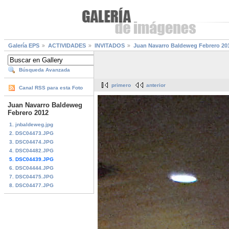
Galería EPS
ACTIVIDADES
INVITADOS
Juan Navarro Baldeweg Febrero 20
Búsqueda Avanzada
primero
anterior
Canal RSS para esta Foto
Juan Navarro Baldeweg
Febrero 2012
1. jnbaldeweg.jpg
2. DSC04473.JPG
3. DSC04474.JPG
4. DSC04482.JPG
5. DSC04439.JPG
6. DSC04444.JPG
7. DSC04475.JPG
8. DSC04477.JPG