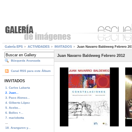
Galería EPS
ACTIVIDADES
INVITADOS
Juan Navarro Baldeweg Febrero 20
Juan Navarro Baldeweg Febrero 2012
Búsqueda Avanzada
Canal RSS para este Álbum
INVITADOS
1. Carlos Labarta
2. Juan...
3. Paco Alonso...
4. Gilberto López
5. Acebo...
6. Bolles +...
7. mariobotta
...
18. Aranguren y...