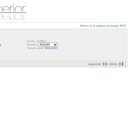
Volver a la página principal EPS
Fecha: 11/09/12
a.
Tamaño:
Tamaño total:
1654x2337
siguiente
último