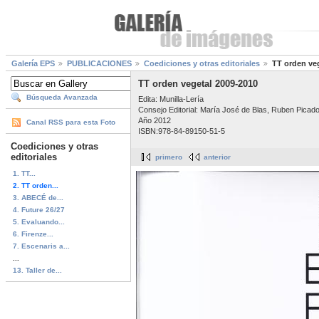
Galería EPS
PUBLICACIONES
Coediciones y otras editoriales
TT orden ve
TT orden vegetal 2009-2010
Búsqueda Avanzada
Edita: Munilla-Lería
Consejo Editorial: María José de Blas, Ruben Picado
Año 2012
Canal RSS para esta Foto
ISBN:978-84-89150-51-5
Coediciones y otras
editoriales
primero
anterior
1. TT...
2. TT orden...
3. ABECÉ de...
4. Future 26/27
5. Evaluando...
6. Firenze...
7. Escenaris a...
...
13. Taller de...