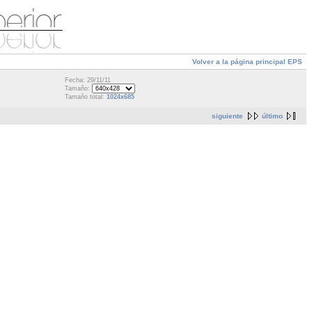
Volver a la página principal EPS
Fecha: 29/11/11
Tamaño:
Tamaño total:
1024x685
siguiente
último