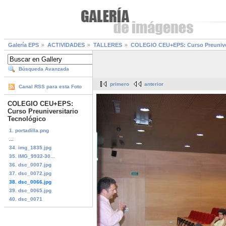
Galería EPS
ACTIVIDADES
TALLERES
COLEGIO CEU+EPS: Curso Preuniver
Búsqueda Avanzada
primero
anterior
Canal RSS para esta Foto
COLEGIO CEU+EPS:
Curso Preuniversitario
Tecnológico
1. portadilla.png
...
34. img_1835.jpg
35. IMG_9932-30...
36. dsc_0007.jpg
37. dsc_0072.jpg
38. dsc_0066.jpg
39. dsc_0065.jpg
40. dsc_0071