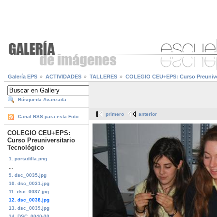
Galería EPS
ACTIVIDADES
TALLERES
COLEGIO CEU+EPS: Curso Preuniver
Búsqueda Avanzada
primero
anterior
Canal RSS para esta Foto
COLEGIO CEU+EPS:
Curso Preuniversitario
Tecnológico
1. portadilla.png
...
9. dsc_0035.jpg
10. dsc_0031.jpg
11. dsc_0037.jpg
12. dsc_0038.jpg
13. dsc_0039.jpg
14. DSC_0040-30...