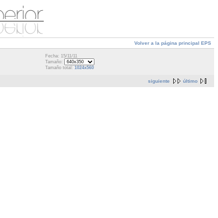
Volver a la página principal EPS
Fecha: 15/11/11
Tamaño:
Tamaño total:
1024x560
siguiente
último