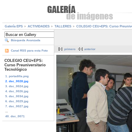
Galería EPS
ACTIVIDADES
TALLERES
COLEGIO CEU+EPS: Curso Preuniver
Búsqueda Avanzada
primero
anterior
Canal RSS para esta Foto
COLEGIO CEU+EPS:
Curso Preuniversitario
Tecnológico
1. portadilla.png
2. dsc_0028.jpg
3. dsc_0024.jpg
4. dsc_0026.jpg
5. dsc_0034.jpg
6. dsc_0029.jpg
7. dsc_0027.jpg
...
40. dsc_0071