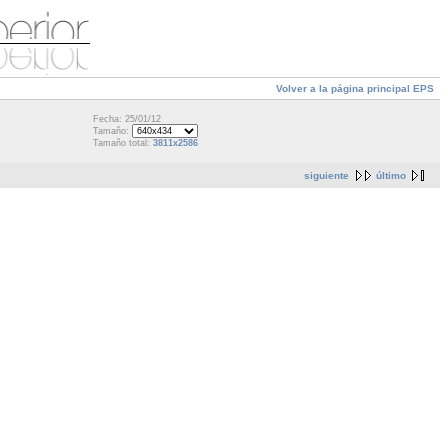
Volver a la página principal EPS
Fecha: 25/01/12
Tamaño:
Tamaño total:
3811x2586
siguiente
último