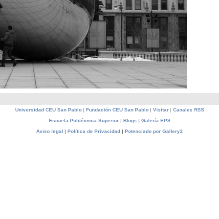
Universidad CEU San Pablo
|
Fundación CEU San Pablo
|
Visitar
|
Canales RSS
Escuela Politécnica Superior
|
Blogs
|
Galería EPS
Aviso legal
|
Política de Privacidad
|
Potenciado por Gallery2