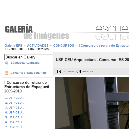
Galería EPS
ACTIVIDADES
CONCURSOS
I Concurso de rotura de Estruct
IES 2009-2010 - E04 - Detalles
USP CEU Arquitectura - Concurso IES 200
Búsqueda Avanzada
primero
anterior
Canal RSS para esta Foto
I Concurso de rotura de
Estructuras de Espagueti
2009-2010
1. USP CEU...
2. USP CEU...
3. USP CEU...
4. USP CEU...
5. USP CEU...
6. USP CEU...
7. USP CEU...