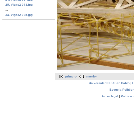
25. Vigas2 073.jpg
...
34. Vigas2 025.jpg
primero
anterior
Universidad CEU San Pablo
|
F
Escuela Politécn
Aviso legal
|
Política