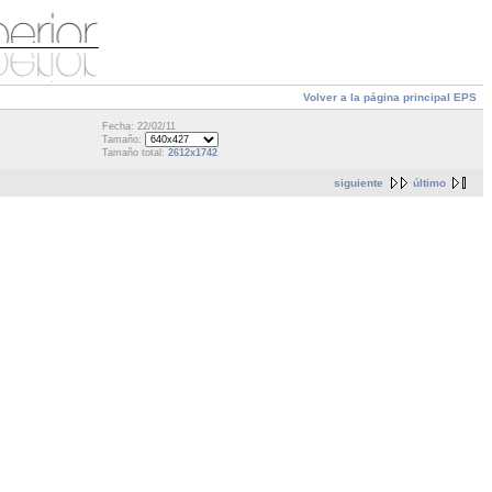
Volver a la página principal EPS
Fecha: 22/02/11
Tamaño:
Tamaño total:
2612x1742
siguiente
último