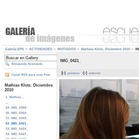
Galería EPS
ACTIVIDADES
INVITADOS
Mathias Klotz. Diciembre 2010
I
IMG_0421_
Búsqueda Avanzada
primero
anterior
Canal RSS para esta Foto
Mathias Klotz. Diciembre
2010
1. Mathias...
...
29. IMG_0388_
30. IMG_0394_
31. IMG_0395_
32. IMG_0421_
33. IMG_0424_
34. IMG_0441_