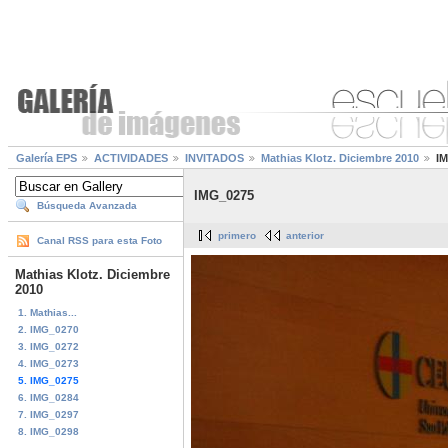
Galería EPS
ACTIVIDADES
INVITADOS
Mathias Klotz. Diciembre 2010
I
IMG_0275
Búsqueda Avanzada
primero
anterior
Canal RSS para esta Foto
Mathias Klotz. Diciembre
2010
1. Mathias...
2. IMG_0270
3. IMG_0272
4. IMG_0273
5. IMG_0275
6. IMG_0284
7. IMG_0297
8. IMG_0298