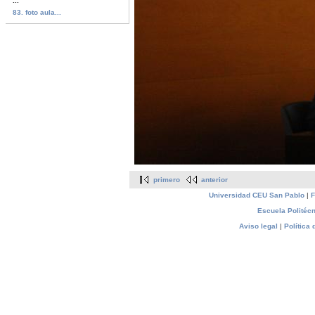
...
83. foto aula...
primero
anterior
Universidad CEU San Pablo
|
F
Escuela Politécn
Aviso legal
|
Política