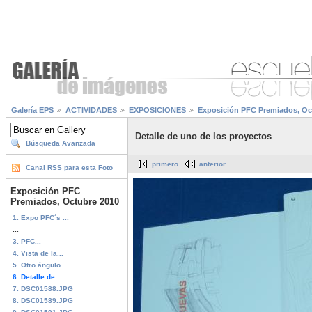
Galería EPS
ACTIVIDADES
EXPOSICIONES
Exposición PFC Premiados, Oc
Detalle de uno de los proyectos
Búsqueda Avanzada
primero
anterior
Canal RSS para esta Foto
Exposición PFC
Premiados, Octubre 2010
1. Expo PFC´s ...
...
3. PFC...
4. Vista de la...
5. Otro ángulo...
6. Detalle de ...
7. DSC01588.JPG
8. DSC01589.JPG