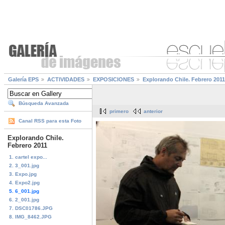
Galería EPS
ACTIVIDADES
EXPOSICIONES
Explorando Chile. Febrero 2011
Búsqueda Avanzada
primero
anterior
Canal RSS para esta Foto
Explorando Chile.
Febrero 2011
1. cartel expo...
2. 3_001.jpg
3. Expo.jpg
4. Expo2.jpg
5. 6_001.jpg
6. 2_001.jpg
7. DSC01786.JPG
8. IMG_8462.JPG