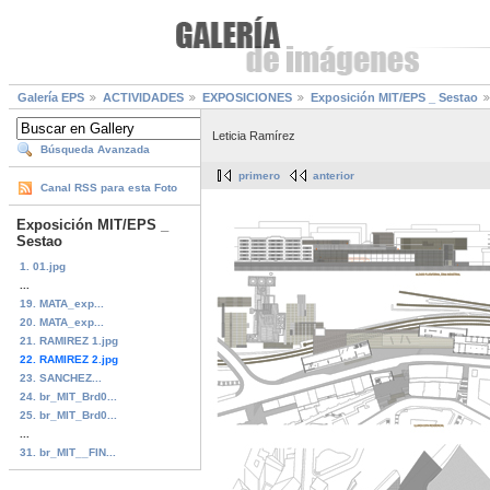
Galería EPS
ACTIVIDADES
EXPOSICIONES
Exposición MIT/EPS _ Sestao
Leticia Ramírez
Búsqueda Avanzada
primero
anterior
Canal RSS para esta Foto
Exposición MIT/EPS _
Sestao
1. 01.jpg
...
19. MATA_exp...
20. MATA_exp...
21. RAMIREZ 1.jpg
22. RAMIREZ 2.jpg
23. SANCHEZ...
24. br_MIT_Brd0...
25. br_MIT_Brd0...
...
31. br_MIT__FIN...