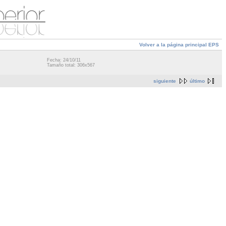
Volver a la página principal EPS
Fecha: 24/10/11
Tamaño total: 306x567
siguiente
último