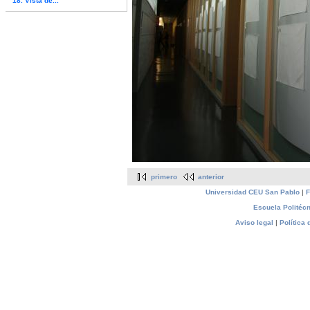
18. Vista de...
primero
anterior
Universidad CEU San Pablo
|
F
Escuela Politécn
Aviso legal
|
Política