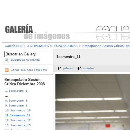
Galería EPS
ACTIVIDADES
EXPOSICIONES
Empapelado Sesión Crítica Dic
1semestre_11
Búsqueda Avanzada
primero
anterior
Canal RSS para esta Foto
Empapelado Sesión
Crítica Diciembre 2008
1. 1semestre_1
...
8. 1semestre_8
9. 1semestre_9
10. 1semestre_10
11. 1semestre_11
12. 1semestre_12
13. 1semestre_13