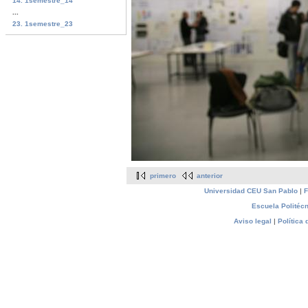
14. 1semestre_14
...
23. 1semestre_23
primero
anterior
Universidad CEU San Pablo
|
F
Escuela Politécn
Aviso legal
|
Política