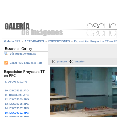
Galería EPS
ACTIVIDADES
EXPOSICIONES
Exposición Proyectos TT en P
Búsqueda Avanzada
primero
anterior
Canal RSS para esta Foto
Exposición Proyectos TT
en PFC
1. DSC05320.JPG
...
10. DSC05311.JPG
11. DSC05308.JPG
12. DSC05309.JPG
13. DSC05305.JPG
14. DSC05307.JPG
15. DSC05301.JPG